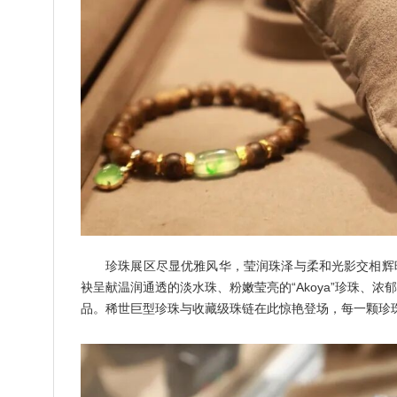
珍珠展区尽显优雅风华，莹润珠泽与柔和光影交相辉
袂呈献温润通透的淡水珠、粉嫩莹亮的“Akoya”珍珠、
品。稀世巨型珍珠与收藏级珠链在此惊艳登场，每一颗珍