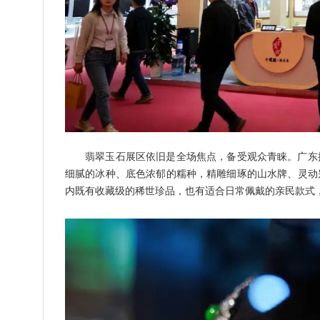
翡翠玉石展区依旧是全场焦点，备受观众青睐。广东
细腻的冰种、底色浓郁的糯种，精雕细琢的山水牌、灵动
内既有收藏级的稀世珍品，也有适合日常佩戴的亲民款式