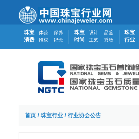
珠宝
珠宝
珠宝
体验
保养
设计
品鉴
消费
时尚
行业
维权
纪念
工艺
秀场
首页
/
珠宝行业
/
行业协会公告