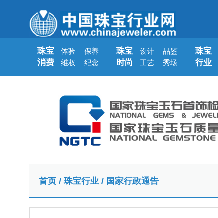
珠宝
珠宝
珠宝
体验
保养
设计
品鉴
消费
时尚
行业
维权
纪念
工艺
秀场
首页
/
珠宝行业
/
国家行政通告