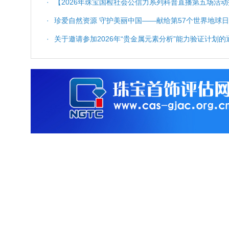
·
【2026年珠宝国检社会公信力系列科普直播第五场活动
科普服务与质量保障
·
珍爱自然资源 守护美丽中国——献给第57个世界地球日
·
关于邀请参加2026年“贵金属元素分析”能力验证计划的