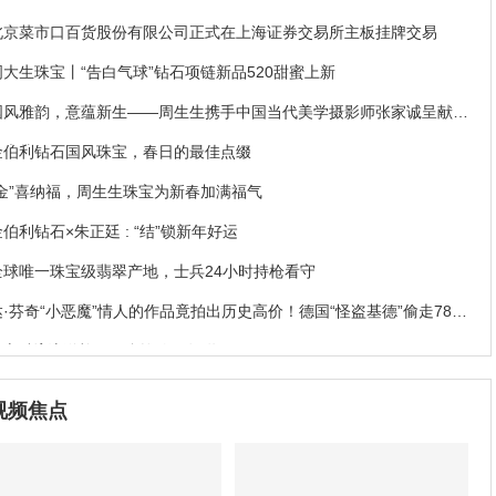
北京菜市口百货股份有限公司正式在上海证券交易所主板挂牌交易
周大生珠宝丨“告白气球”钻石项链新品520甜蜜上新
国风雅韵，意蕴新生——周生生携手中国当代美学摄影师张家诚呈献珠
宝大片
金伯利钻石国风珠宝，春日的最佳点缀
“金”喜纳福，周生生珠宝为新春加满福气
金伯利钻石×朱正廷 : “结”锁新年好运
全球唯一珠宝级翡翠产地，士兵24小时持枪看守
达·芬奇“小恶魔”情人的作品竟拍出历史高价！德国“怪盗基德”偷走78亿
珠宝破案
NGTC物流送检，不允许你不知道
易威登Stellar Times高级珠宝系列
视频焦点