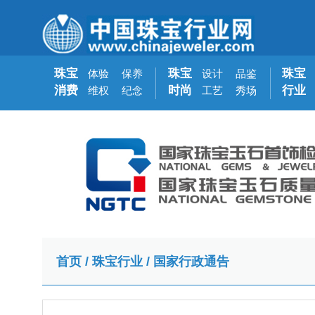
珠宝
珠宝
珠宝
体验
保养
设计
品鉴
消费
时尚
行业
维权
纪念
工艺
秀场
首页
/
珠宝行业
/
国家行政通告