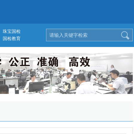
珠宝国检
国检教育