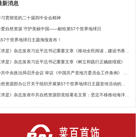
最新消息
学习贯彻党的二十届四中全会精神
珍爱自然资源 守护美丽中国——献给第57个世界地球日
第57个世界地球日主题海报发布！
《求是》杂志发表习近平总书记重要文章《推动全民阅读，建设书香社
会》
《求是》杂志发表习近平总书记重要文章《树立和践行正确政绩观》
中共中央政治局召开会议 审议《中国共产党地方委员会工作条例》 中
共中央总书记习近平主持会议
自然资源部办公厅关于组织开展第57个世界地球日主题宣传活动的通
知
《求是》杂志发表中共自然资源部党组署名文章：坚定不移推动海洋经
济高质量发展
十四届全国人大四次会议在京闭幕
中央宣传部、自然资源部联合发布“最美自然守护者”