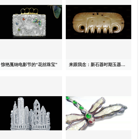
惊艳戛纳电影节的“花丝珠宝”
来跟我念：新石器时期玉器其实特神奇