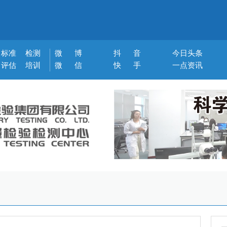
标准
检测
微 博
抖 音
今日头条
评估
培训
微 信
快 手
一点资讯