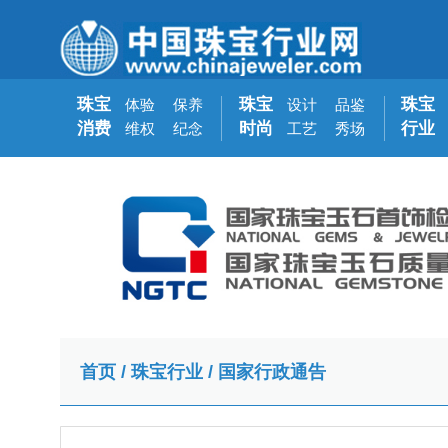
珠宝
珠宝
珠宝
体验
保养
设计
品鉴
消费
时尚
行业
维权
纪念
工艺
秀场
首页
/
珠宝行业
/
国家行政通告