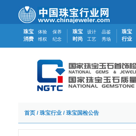
珠宝
珠宝
珠宝
体验
保养
设计
品鉴
消费
时尚
行业
维权
纪念
工艺
秀场
首页
/
珠宝行业
/
珠宝国检公告