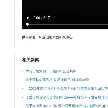
供稿单位：珠宝国检集团影视中心
相关新闻
·
学习贯彻党的二十届四中全会精神
·
珠宝国检集团亮相“世界地球日”科技嘉年华
·
【2026年珠宝国检社会公信力系列科普直播第五场活动
科普服务与质量保障
·
珍爱自然资源 守护美丽中国——献给第57个世界地球日
·
关于邀请参加2026年“贵金属元素分析”能力验证计划的