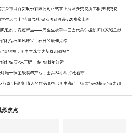
北京菜市口百货股份有限公司正式在上海证券交易所主板挂牌交易
周大生珠宝丨“告白气球”钻石项链新品520甜蜜上新
国风雅韵，意蕴新生——周生生携手中国当代美学摄影师张家诚呈献珠
宝大片
金伯利钻石国风珠宝，春日的最佳点缀
“金”喜纳福，周生生珠宝为新春加满福气
金伯利钻石×朱正廷 : “结”锁新年好运
全球唯一珠宝级翡翠产地，士兵24小时持枪看守
达·芬奇“小恶魔”情人的作品竟拍出历史高价！德国“怪盗基德”偷走78亿
珠宝破案
NGTC物流送检，不允许你不知道
易威登Stellar Times高级珠宝系列
视频焦点