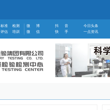
标准
检测
微 博
抖 音
今日头条
评估
培训
微 信
快 手
一点资讯