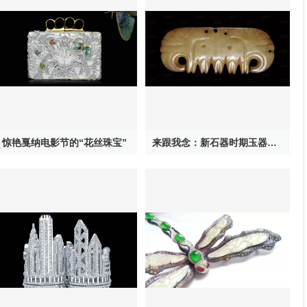
惊艳戛纳电影节的“花丝珠宝”
来跟我念：新石器时期玉器其实特神奇