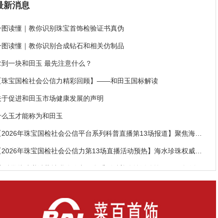
最新消息
一图读懂｜教你识别珠宝首饰检验证书真伪
一图读懂｜教你识别合成钻石和相关仿制品
拿到一块和田玉 最先注意什么？
【珠宝国检社会公信力精彩回顾】——和田玉国标解读
关于促进和田玉市场健康发展的声明
什么玉才能称为和田玉
【2026年珠宝国检社会公信平台系列科普直播第13场报道】聚焦海水
珍珠消费 权威直播护航品质信心
【2026年珠宝国检社会公信力第13场直播活动预热】海水珍珠权威科
普 科学选购避消费陷阱
【2026年珠宝国检社会公信力平台系列科普公益活动第11、12场活动
报道】聚焦和田玉消费 权威科普护航安心选购
中国自然资源报社联合珠宝国检集团首次举办线下和田玉专场活动，反
响热烈