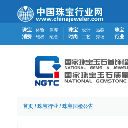
珠宝
珠宝
珠宝
体验
保养
设计
品鉴
消费
时尚
行业
维权
纪念
工艺
秀场
首页
/
珠宝行业
/
珠宝国检公告