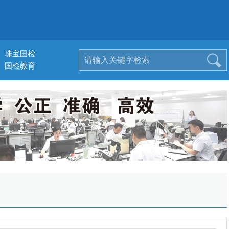
珠宝国检
国检教育