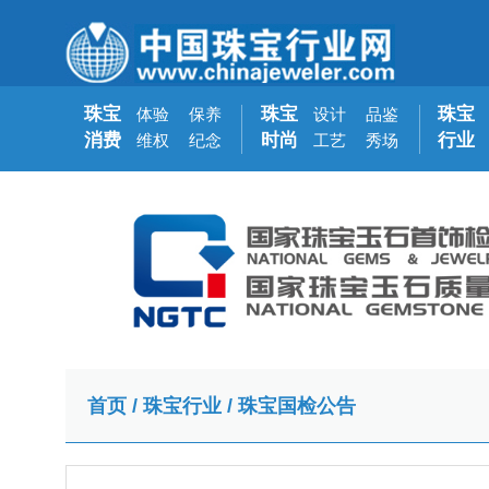
珠宝
珠宝
珠宝
体验
保养
设计
品鉴
消费
时尚
行业
维权
纪念
工艺
秀场
首页
/
珠宝行业
/
珠宝国检公告