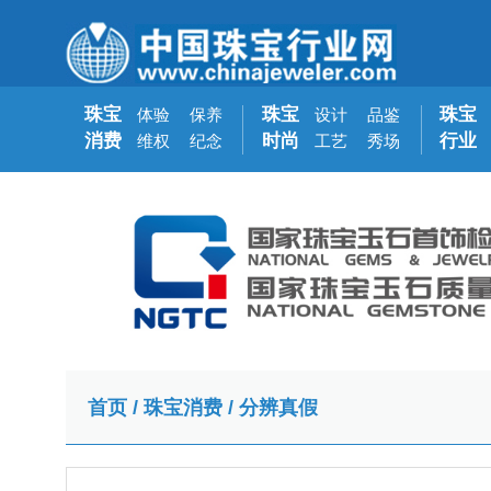
珠宝
珠宝
珠宝
体验
保养
设计
品鉴
消费
时尚
行业
维权
纪念
工艺
秀场
首页
/
珠宝消费
/
分辨真假