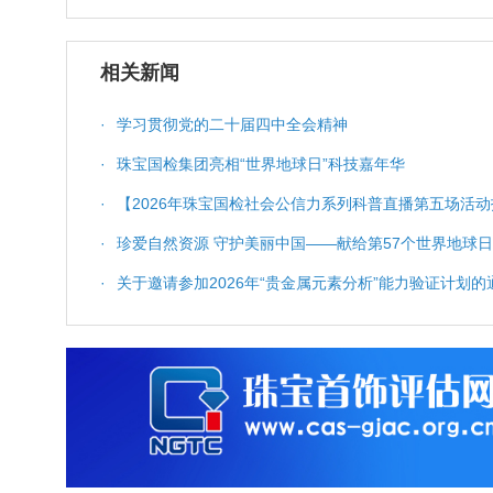
相关新闻
·
学习贯彻党的二十届四中全会精神
·
珠宝国检集团亮相“世界地球日”科技嘉年华
·
【2026年珠宝国检社会公信力系列科普直播第五场活动
科普服务与质量保障
·
珍爱自然资源 守护美丽中国——献给第57个世界地球日
·
关于邀请参加2026年“贵金属元素分析”能力验证计划的