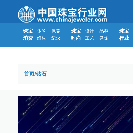
珠宝
珠宝
珠宝
体验
保养
设计
品鉴
消费
时尚
行业
维权
纪念
工艺
秀场
首页
/
钻石