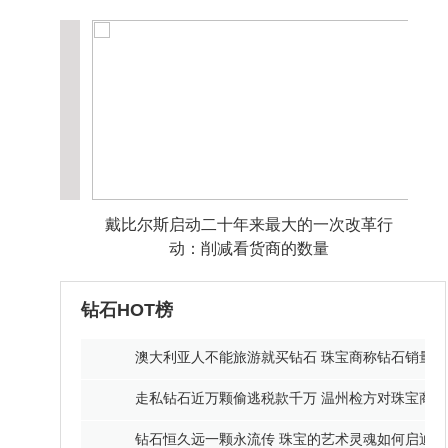
言受到的冲击尤其严
重：上游矿企毛坯滞
销，中游的切磨工厂
大范围停工，下游交
易所业务量减少纷纷
转型线上、零售环节
收入也显著下降。自
四季度起，随着行业
及消费者对疫情逐渐
改革行
戴比尔斯启动二十年来最大的一次改革行
适应以及前期被抑制
动：削减看货商的数量
的消费需求逐渐释
放，钻石产业从上游
钻石HOT榜
矿企开始，产业链各
环节都开始出现复苏
澳大利亚人不能旅游就买钻石 珠宝商称钻石销量大
迹象。
走私钻石近万颗偷逃税款千万 温州检方对珠宝商
钻石恒久远一颗永流传 珠宝的艺术灵魂如何启迪人