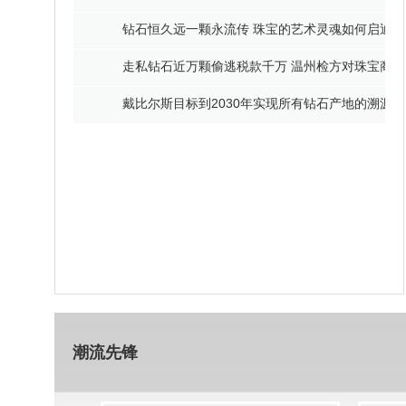
钻石恒久远一颗永流传 珠宝的艺术灵魂如何启迪人
走私钻石近万颗偷逃税款千万 温州检方对珠宝商
戴比尔斯目标到2030年实现所有钻石产地的溯源
潮流先锋