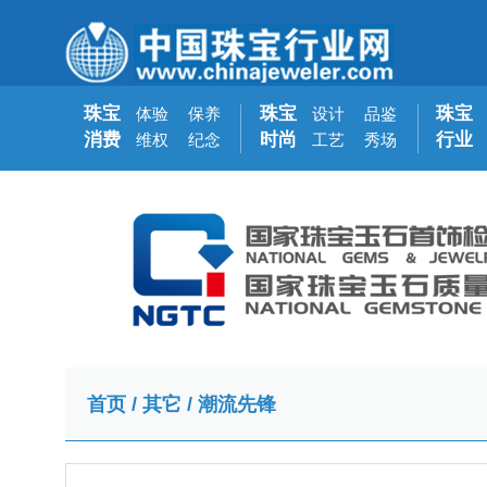
珠宝
珠宝
珠宝
体验
保养
设计
品鉴
消费
时尚
行业
维权
纪念
工艺
秀场
首页
/
其它
/
潮流先锋