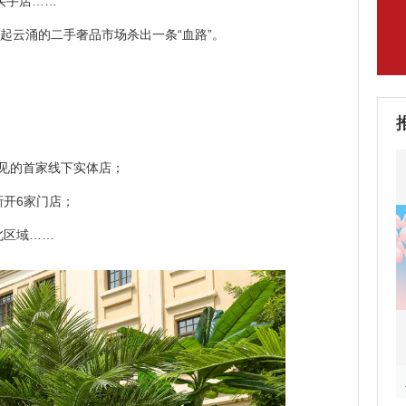
买手店……
起云涌的二手奢品市场杀出一条“血路”。
名见的首家线下实体店；
新开6家门店；
北区域……