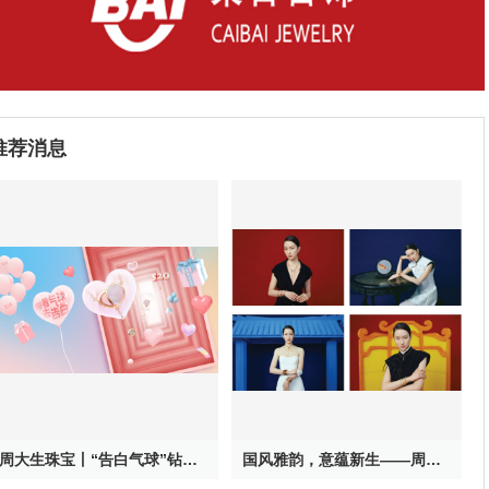
推荐消息
周大生珠宝丨“告白气球”钻石项链新品520甜蜜上新
国风雅韵，意蕴新生——周生生携手中国当代美学摄影师张家诚呈献珠宝大片