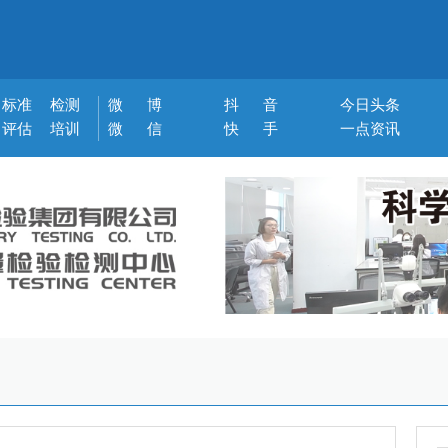
标准
检测
微 博
抖 音
今日头条
评估
培训
微 信
快 手
一点资讯