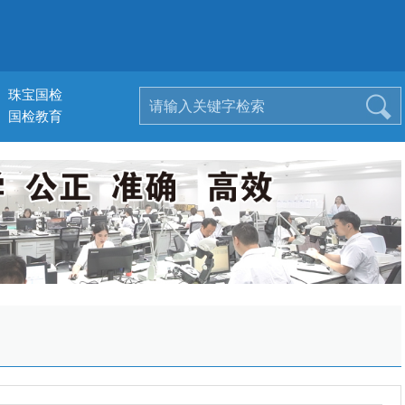
珠宝国检
国检教育