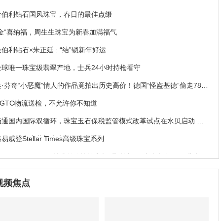
金伯利钻石国风珠宝，春日的最佳点缀
“金”喜纳福，周生生珠宝为新春加满福气
金伯利钻石×朱正廷 : “结”锁新年好运
全球唯一珠宝级翡翠产地，士兵24小时持枪看守
达·芬奇“小恶魔”情人的作品竟拍出历史高价！德国“怪盗基德”偷走78亿
珠宝破案
NGTC物流送检，不允许你不知道
畅通国内国际双循环，珠宝玉石保税监管模式改革试点在水贝启动 罗
湖开辟珠宝产业新未来
易威登Stellar Times高级珠宝系列
I.LInN NiCENESS艺术首饰惊艳亮相“彝”韵新风·凉山印象2020北京时
装周发布会
新学期新气象——明牌珠宝开学季送好礼，祝你学业有成好运相伴
视频焦点