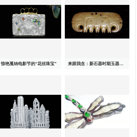
惊艳戛纳电影节的“花丝珠宝”
来跟我念：新石器时期玉器其实特神奇