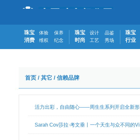
珠宝
珠宝
珠宝
体验
保养
设计
品鉴
消费
时尚
行业
维权
纪念
工艺
秀场
首页
/
其它
/
信赖品牌
活力出彩，自由随心——周生生系列开启全新形
Sarah Cov莎拉·考文垂丨一个天生与众不同的Vi