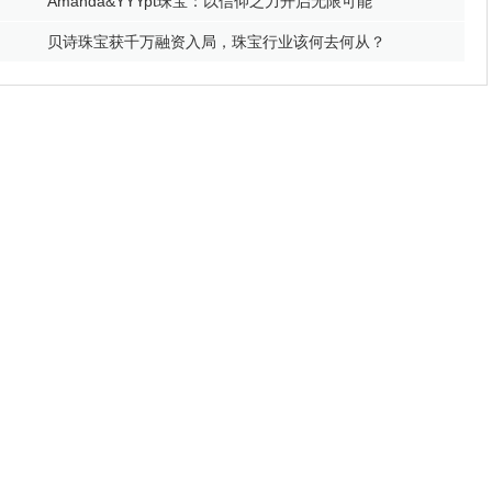
Amanda&YYYpt珠宝：以信仰之力开启无限可能
贝诗珠宝获千万融资入局，珠宝行业该何去何从？