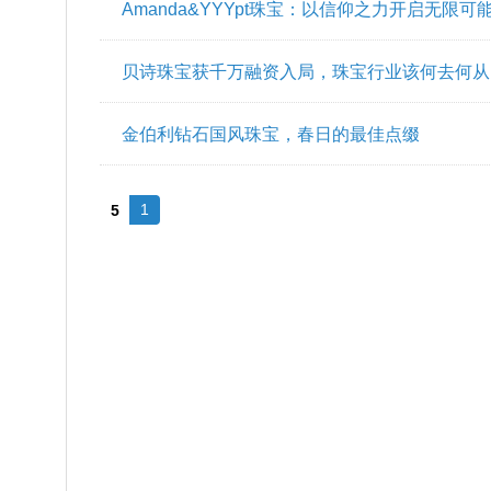
Amanda&YYYpt珠宝：以信仰之力开启无限可
贝诗珠宝获千万融资入局，珠宝行业该何去何从
金伯利钻石国风珠宝，春日的最佳点缀
1
5