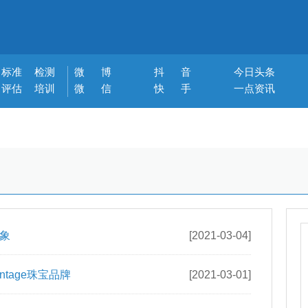
标准
检测
微 博
抖 音
今日头条
评估
培训
微 信
快 手
一点资讯
象
[2021-03-04]
ntage珠宝品牌
[2021-03-01]