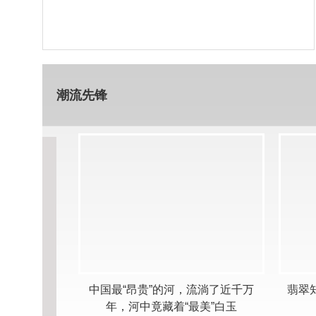
潮流先锋
斤玉石打造，
中国最“昂贵”的河，流淌了近千万
翡翠知
缸
年，河中竟藏着“最美”白玉