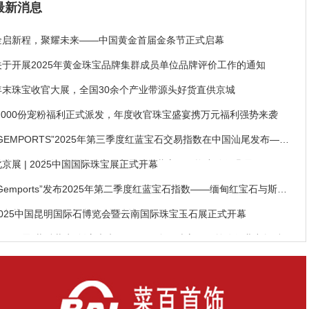
最新消息
金启新程，聚耀未来——中国黄金首届金条节正式启幕
关于开展2025年黄金珠宝品牌集群成员单位品牌评价工作的通知
年末珠宝收官大展，全国30余个产业带源头好货直供京城
1,000份宠粉福利正式派发，年度收官珠宝盛宴携万元福利强势来袭
“GEMPORTS”2025年第三季度红蓝宝石交易指数在中国汕尾发布——
稀缺性驱动市场结构性分化，高品质红蓝宝石硬资产价值凸显
北京展 | 2025中国国际珠宝展正式开幕
“Gemports”发布2025年第二季度红蓝宝石指数——缅甸红宝石与斯里
兰卡蓝宝石领涨，产地溢价持续扩大
2025中国昆明国际石博览会暨云南国际珠宝玉石展正式开幕
关于开展“共融共生·创启未来——2025全国珠宝玉石首饰行业产教融合
共同体技术大会”的通知
中宝协绿松石产业发展工作委员会成立大会在竹山召开