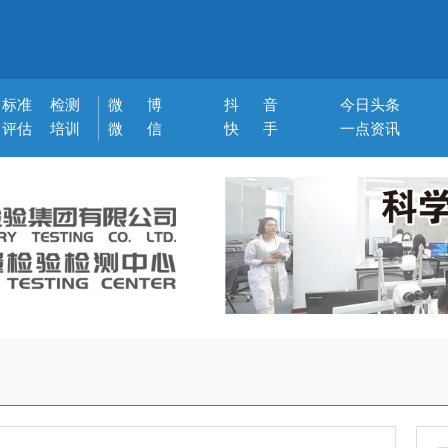
标准
检测
微 博
抖 音
今日头条
评估
培训
微 信
快 手
一点资讯