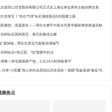
北京菜市口百货股份有限公司正式在上海证券交易所主板挂牌交易
周大生珠宝丨“告白气球”钻石项链新品520甜蜜上新
国风雅韵，意蕴新生——周生生携手中国当代美学摄影师张家诚呈献珠
宝大片
金伯利钻石国风珠宝，春日的最佳点缀
“金”喜纳福，周生生珠宝为新春加满福气
金伯利钻石×朱正廷 : “结”锁新年好运
全球唯一珠宝级翡翠产地，士兵24小时持枪看守
达·芬奇“小恶魔”情人的作品竟拍出历史高价！德国“怪盗基德”偷走78亿
珠宝破案
NGTC物流送检，不允许你不知道
易威登Stellar Times高级珠宝系列
视频焦点