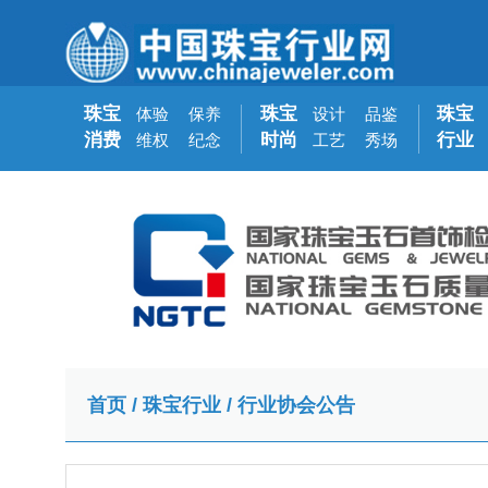
珠宝
珠宝
珠宝
体验
保养
设计
品鉴
消费
时尚
行业
维权
纪念
工艺
秀场
首页
/
珠宝行业
/
行业协会公告