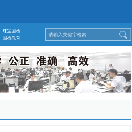
珠宝国检
国检教育