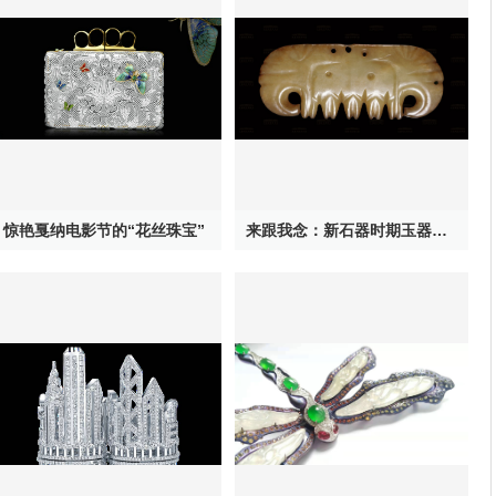
惊艳戛纳电影节的“花丝珠宝”
来跟我念：新石器时期玉器其实特神奇