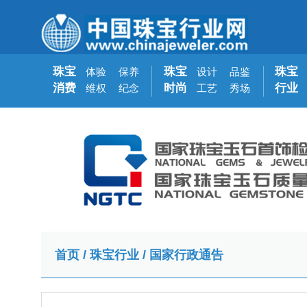
珠宝
珠宝
珠宝
体验
保养
设计
品鉴
消费
时尚
行业
维权
纪念
工艺
秀场
首页
/
珠宝行业
/
国家行政通告