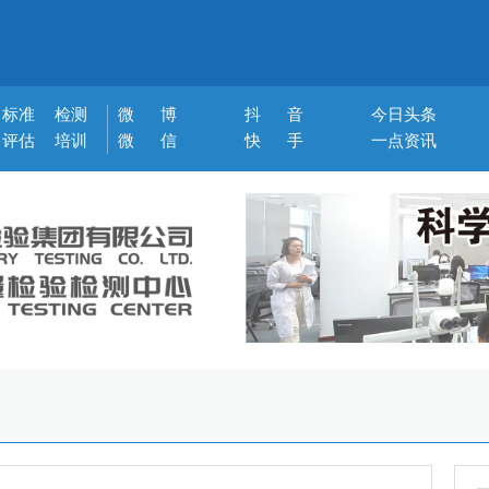
标准
检测
微 博
抖 音
今日头条
评估
培训
微 信
快 手
一点资讯