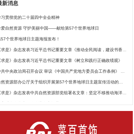
最新消息
学习贯彻党的二十届四中全会精神
珍爱自然资源 守护美丽中国——献给第57个世界地球日
第57个世界地球日主题海报发布！
《求是》杂志发表习近平总书记重要文章《推动全民阅读，建设书香社
会》
《求是》杂志发表习近平总书记重要文章《树立和践行正确政绩观》
中共中央政治局召开会议 审议《中国共产党地方委员会工作条例》 中
共中央总书记习近平主持会议
自然资源部办公厅关于组织开展第57个世界地球日主题宣传活动的通
知
《求是》杂志发表中共自然资源部党组署名文章：坚定不移推动海洋经
济高质量发展
十四届全国人大四次会议在京闭幕
中央宣传部、自然资源部联合发布“最美自然守护者”