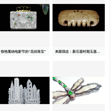
惊艳戛纳电影节的“花丝珠宝”
来跟我念：新石器时期玉器其实特神奇