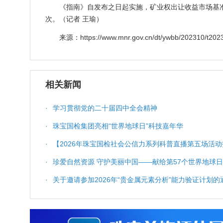
《指南》自发布之日起实施，矿业权出让收益市场基
次。（记者 王瑜）
来源：https://www.mnr.gov.cn/dt/ywbb/202310/t202
相关新闻
·
学习贯彻党的二十届四中全会精神
·
珠宝国检集团亮相“世界地球日”科技嘉年华
·
【2026年珠宝国检社会公信力系列科普直播第五场活动
科普服务与质量保障
·
珍爱自然资源 守护美丽中国——献给第57个世界地球日
·
关于邀请参加2026年“贵金属元素分析”能力验证计划的