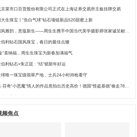
北京菜市口百货股份有限公司正式在上海证券交易所主板挂牌交易
周大生珠宝丨“告白气球”钻石项链新品520甜蜜上新
国风雅韵，意蕴新生——周生生携手中国当代美学摄影师张家诚呈献珠
宝大片
金伯利钻石国风珠宝，春日的最佳点缀
“金”喜纳福，周生生珠宝为新春加满福气
金伯利钻石×朱正廷 : “结”锁新年好运
全球唯一珠宝级翡翠产地，士兵24小时持枪看守
达·芬奇“小恶魔”情人的作品竟拍出历史高价！德国“怪盗基德”偷走78亿
珠宝破案
NGTC物流送检，不允许你不知道
易威登Stellar Times高级珠宝系列
视频焦点