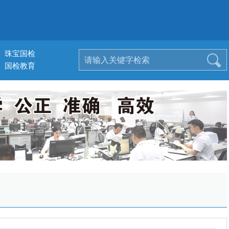
珠宝国检
国检教育