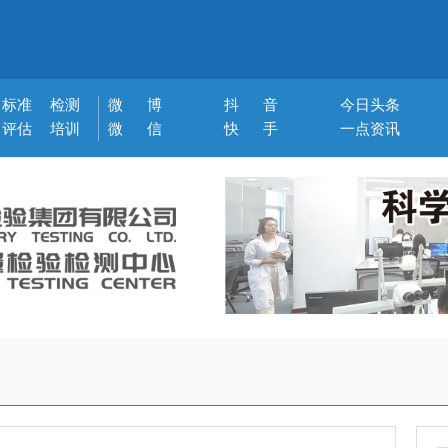
标准
检测
微 博
抖 音
今日头条
评估
培训
微 信
快 手
一点资讯