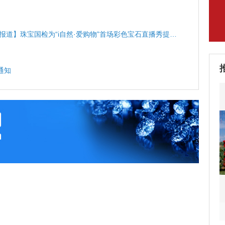
报道】珠宝国检为“i自然·爱购物”首场彩色宝石直播秀提供
通知