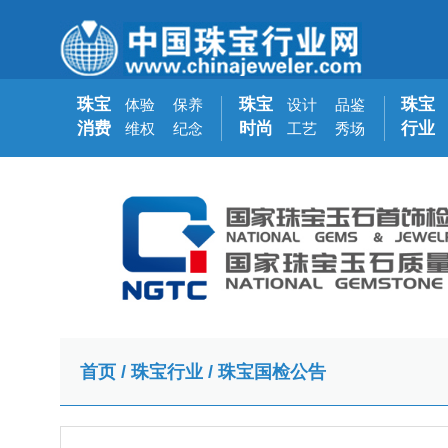
珠宝
珠宝
珠宝
体验
保养
设计
品鉴
消费
时尚
行业
维权
纪念
工艺
秀场
首页
/
珠宝行业
/
珠宝国检公告