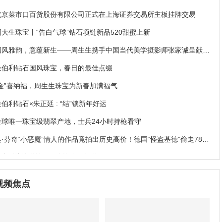
北京菜市口百货股份有限公司正式在上海证券交易所主板挂牌交易
周大生珠宝丨“告白气球”钻石项链新品520甜蜜上新
国风雅韵，意蕴新生——周生生携手中国当代美学摄影师张家诚呈献珠
宝大片
金伯利钻石国风珠宝，春日的最佳点缀
“金”喜纳福，周生生珠宝为新春加满福气
金伯利钻石×朱正廷 : “结”锁新年好运
全球唯一珠宝级翡翠产地，士兵24小时持枪看守
达·芬奇“小恶魔”情人的作品竟拍出历史高价！德国“怪盗基德”偷走78亿
珠宝破案
NGTC物流送检，不允许你不知道
易威登Stellar Times高级珠宝系列
视频焦点