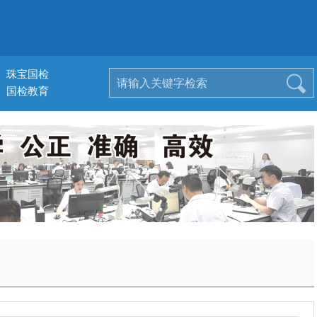
珠宝国检
国检教育