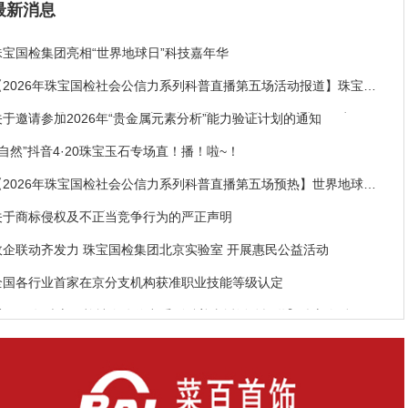
最新消息
珠宝国检集团亮相“世界地球日”科技嘉年华
【2026年珠宝国检社会公信力系列科普直播第五场活动报道】珠宝国
检为“i自然·爱购物”首场彩色宝石直播秀提供科普服务与质量保障
关于邀请参加2026年“贵金属元素分析”能力验证计划的通知
“i自然”抖音4·20珠宝玉石专场直！播！啦~！
【2026年珠宝国检社会公信力系列科普直播第五场预热】世界地球日
珍爱地球宝藏 守护消费信心
关于商标侵权及不正当竞争行为的严正声明
政企联动齐发力 珠宝国检集团北京实验室 开展惠民公益活动
全国各行业首家在京分支机构获准职业技能等级认定
【2026年珠宝国检社会公信力系列科普直播活动报道】鉴宝奇兵
“3·15”科普直播专场圆满落幕 专业守护珠宝消费安心无忧
一文读懂绿松石 从基本属性到权威认证（下）