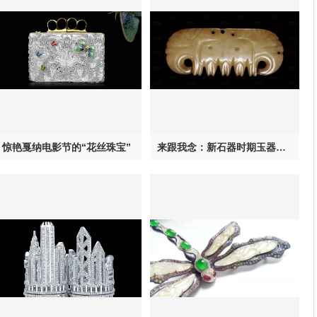
惊艳戛纳电影节的“花丝珠宝”
来跟我念：新石器时期玉器其实特神奇