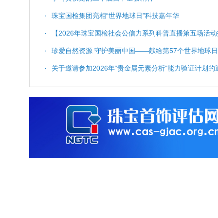
·
珠宝国检集团亮相“世界地球日”科技嘉年华
·
【2026年珠宝国检社会公信力系列科普直播第五场活动
科普服务与质量保障
·
珍爱自然资源 守护美丽中国——献给第57个世界地球日
·
关于邀请参加2026年“贵金属元素分析”能力验证计划的