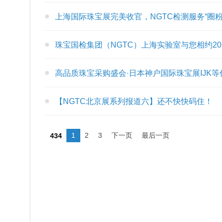
上海国际珠宝展完美收官，NGTC检测服务“圈粉
珠宝国检集团（NGTC）上海实验室与您相约2
高品质珠宝采购盛会·日本神户国际珠宝展IJK等
【NGTC北京展系列报道六】还不快快码住！
1
2
3
下一页
最后一页
434