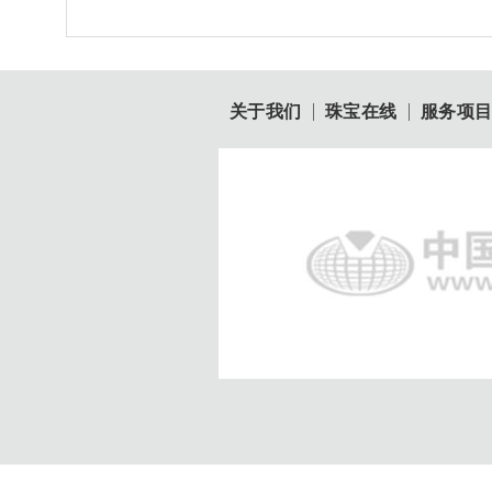
关于我们
珠宝在线
服务项