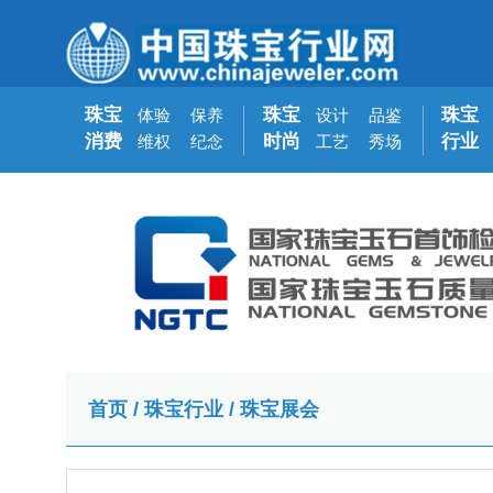
珠宝
珠宝
珠宝
体验
保养
设计
品鉴
消费
时尚
行业
维权
纪念
工艺
秀场
首页
/
珠宝行业
/
珠宝展会