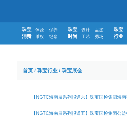
珠宝
珠宝
珠宝
体验
保养
设计
品鉴
消费
时尚
行业
维权
纪念
工艺
秀场
首页
/
珠宝行业
/
珠宝展会