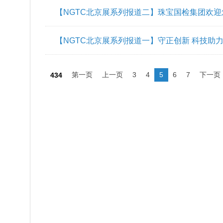
【NGTC北京展系列报道四】新未来、新展望
检测设备参展
【NGTC北京展系列报道三】NGTC珠宝送检
亮相北京展
【NGTC北京展系列报道二】珠宝国检集团欢迎
【NGTC北京展系列报道一】守正创新 科技助力
国国际珠宝展
第一页
上一页
3
4
5
6
7
下一页
434