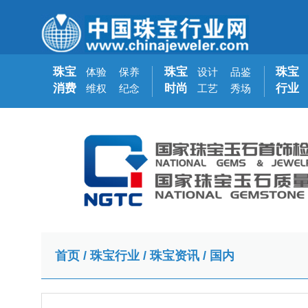
珠宝
珠宝
珠宝
体验
保养
设计
品鉴
消费
时尚
行业
维权
纪念
工艺
秀场
首页
/
珠宝行业
/
珠宝资讯
/
国内