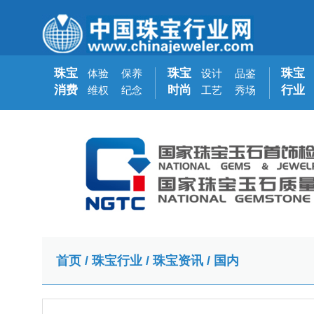
珠宝
珠宝
珠宝
体验
保养
设计
品鉴
消费
时尚
行业
维权
纪念
工艺
秀场
首页
/
珠宝行业
/
珠宝资讯
/
国内