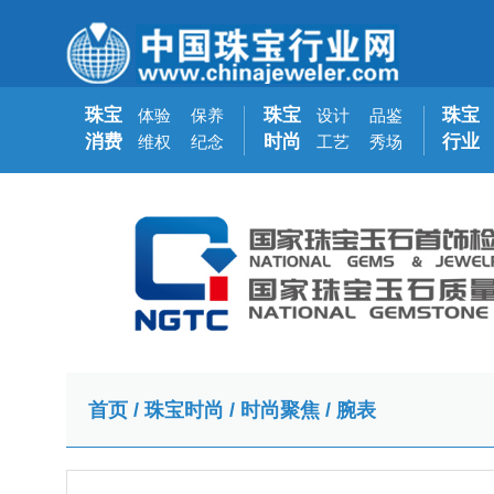
珠宝
珠宝
珠宝
体验
保养
设计
品鉴
消费
时尚
行业
维权
纪念
工艺
秀场
首页
/
珠宝时尚
/
时尚聚焦
/
腕表