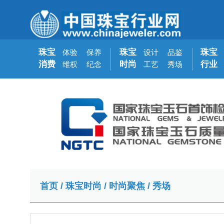
珠宝
珠宝
珠宝
体验
保养
设计
品鉴
消费
时尚
行业
维权
纪念
工艺
秀场
首页
/
珠宝时尚
/
时尚聚焦
/
秀场