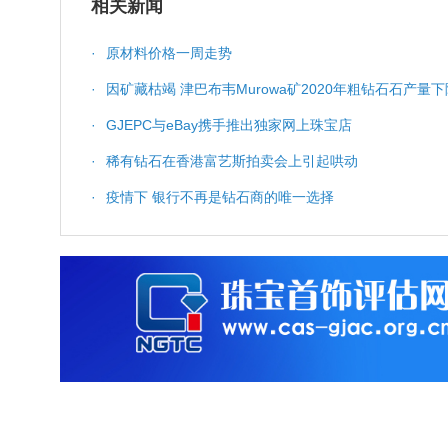
相关新闻
·
原材料价格一周走势
·
因矿藏枯竭 津巴布韦Murowa矿2020年粗钻石石产量下
·
GJEPC与eBay携手推出独家网上珠宝店
·
稀有钻石在香港富艺斯拍卖会上引起哄动
·
疫情下 银行不再是钻石商的唯一选择