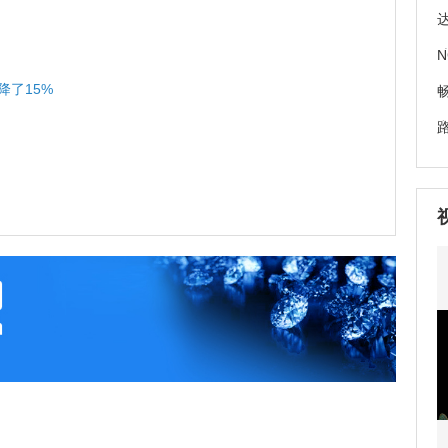
降了15%
路
J