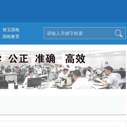
珠宝国检
国检教育