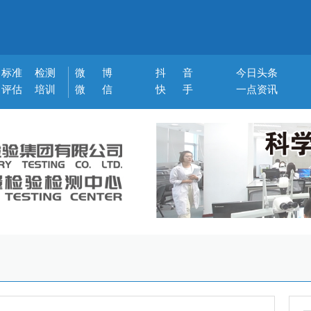
标准
检测
微 博
抖 音
今日头条
评估
培训
微 信
快 手
一点资讯