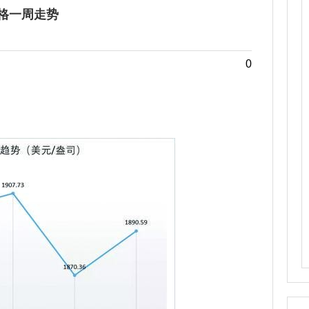
格一周走势
0