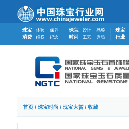
珠宝
珠宝
珠宝
体验
保养
设计
品鉴
消费
时尚
行业
维权
纪念
工艺
秀场
首页
/
珠宝时尚
/
瑰宝大赏
/
收藏