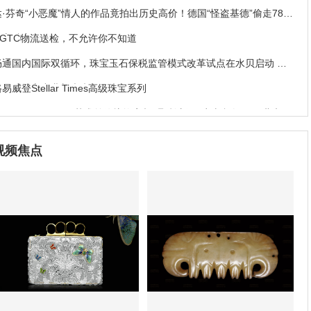
达·芬奇“小恶魔”情人的作品竟拍出历史高价！德国“怪盗基德”偷走78亿
珠宝破案
NGTC物流送检，不允许你不知道
畅通国内国际双循环，珠宝玉石保税监管模式改革试点在水贝启动 罗
湖开辟珠宝产业新未来
易威登Stellar Times高级珠宝系列
I.LInN NiCENESS艺术首饰惊艳亮相“彝”韵新风·凉山印象2020北京时
装周发布会
新学期新气象——明牌珠宝开学季送好礼，祝你学业有成好运相伴
视频焦点