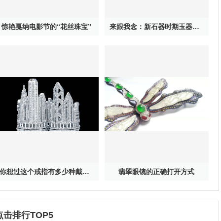
惊艳戛纳电影节的“花丝珠宝”
来跟我念：新石器时期玉器其实特神奇
你想过这个戒指有多少种戴法吗？
翡翠眼镜的正确打开方式
点击排行TOP5