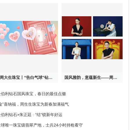
周大生珠宝丨“告白气球”钻石项链新品520甜蜜上新
国风雅韵，意蕴新生——周生生携手中国当代美学摄影师张家诚呈献珠宝大片
金伯利钻石国风珠宝，春日的最佳点缀
“金”喜纳福，周生生珠宝为新春加满福气
金伯利钻石×朱正廷 : “结”锁新年好运
全球唯一珠宝级翡翠产地，士兵24小时持枪看守