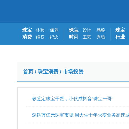
珠宝
珠宝
珠宝
体验
保养
设计
品鉴
消费
时尚
行业
维权
纪念
工艺
秀场
首页
/
珠宝消费
/
市场投资
教鉴定珠宝干货，小伙成抖音“珠宝一哥”
深耕万亿元珠宝市场 周大生十年求变业务高速