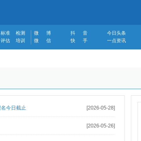
标准
检测
微 博
抖 音
今日头条
评估
培训
微 信
快 手
一点资讯