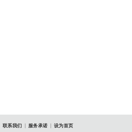
【珠宝评估师说】关于钻石的谎言，是真的吗？