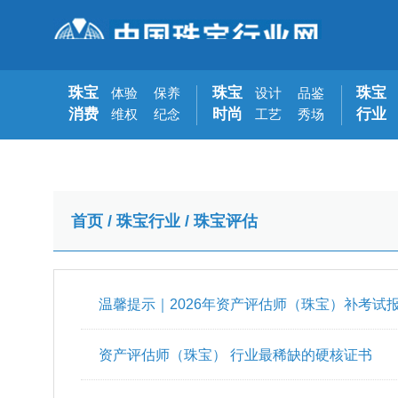
珠宝
珠宝
珠宝
体验
保养
设计
品鉴
消费
时尚
行业
维权
纪念
工艺
秀场
首页
/
珠宝行业
/
珠宝评估