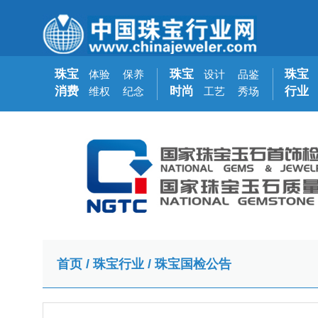
珠宝
珠宝
珠宝
体验
保养
设计
品鉴
消费
时尚
行业
维权
纪念
工艺
秀场
首页
/
珠宝行业
/
珠宝国检公告