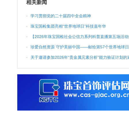
相关新闻
·
学习贯彻党的二十届四中全会精神
·
珠宝国检集团亮相“世界地球日”科技嘉年华
·
【2026年珠宝国检社会公信力系列科普直播第五场活动
科普服务与质量保障
·
珍爱自然资源 守护美丽中国——献给第57个世界地球日
·
关于邀请参加2026年“贵金属元素分析”能力验证计划的