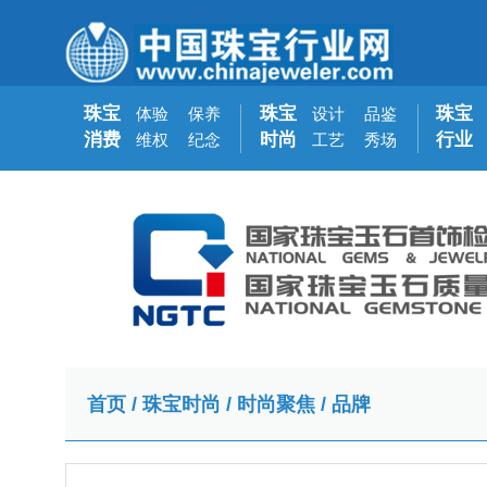
珠宝
珠宝
珠宝
体验
保养
设计
品鉴
消费
时尚
行业
维权
纪念
工艺
秀场
首页
/
珠宝时尚
/
时尚聚焦
/
品牌