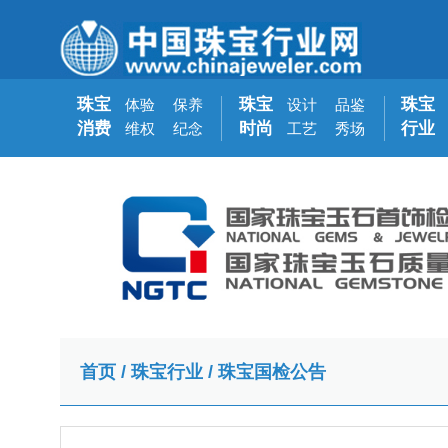
珠宝
珠宝
珠宝
体验
保养
设计
品鉴
消费
时尚
行业
维权
纪念
工艺
秀场
首页
/
珠宝行业
/
珠宝国检公告