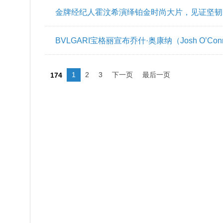
硬核女孩的吸引力法则 新生代小花张雪迎演绎
知名女歌手容祖儿演绎铂金时尚大片，绽现坚韧
金牌经纪人霍汶希演绎铂金时尚大片，见证坚韧
BVLGARI宝格丽宣布乔什·奥康纳（Josh O’C
1
2
3
下一页
最后一页
174