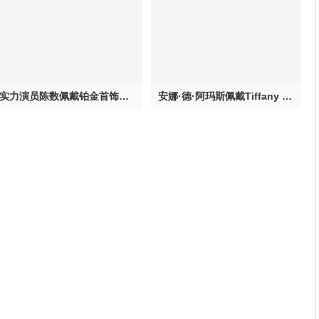
实力演员陈数佩戴铂金首饰拍摄时尚大片 遇见本真自我
安娜·德·阿玛斯佩戴Tiffany & Co. 蒂芙尼闪耀第77届金球奖