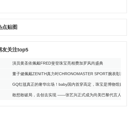
热点贴图
网友关注top5
演员黄圣依佩戴FRED斐登珠宝亮相费加罗风尚盛典
董子健佩戴ZENITH真力时CHRONOMASTER SPORT腕表彰显
GQ红毯真正的奢华出场！baby国内首穿高定，珠宝是博物馆典藏