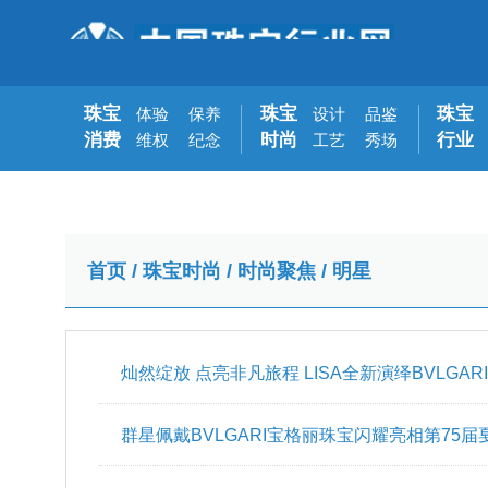
珠宝
珠宝
珠宝
体验
保养
设计
品鉴
消费
时尚
行业
维权
纪念
工艺
秀场
首页
/
珠宝时尚
/
时尚聚焦
/
明星