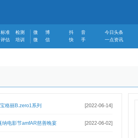
标准
检测
微 博
抖 音
今日头条
评估
培训
微 信
快 手
一点资讯