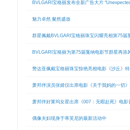
灿然绽放 点亮非凡旅程 LISA全新演绎BVLGARI
群星佩戴BVLGARI宝格丽珠宝闪耀亮相第75届
BVLGARI宝格丽发布全新广告大片 “Unexpecte
言人倾情演绎
魅力卓然 粲然盛放
群星佩戴BVLGARI宝格丽珠宝闪耀亮相第75
毯
BVLGARI宝格丽为第75届戛纳电影节群星再添
赞达亚佩戴宝格丽珠宝惊艳亮相电影《沙丘》特
萧邦伴演员张婧仪出席电影《关于我妈的一切》