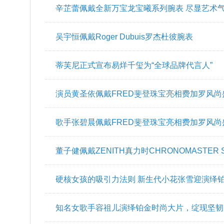
萧邦伴好莱坞女星出席《007：无暇赴死》电影
偶像夫妇现身于蒂芙尼的最新活动中
辛芷蕾佩戴全新万宝龙宝曦系列腕表 尽显艺术
吴宇恒佩戴Roger Dubuis罗杰杜彼腕表
蒂芙尼正式宣布易烊千玺为“全球品牌代言人”
演员黄圣依佩戴FRED斐登珠宝亮相费加罗风尚
歌手张碧晨佩戴FRED斐登珠宝亮相费加罗风尚
董子健佩戴ZENITH真力时CHRONOMASTER