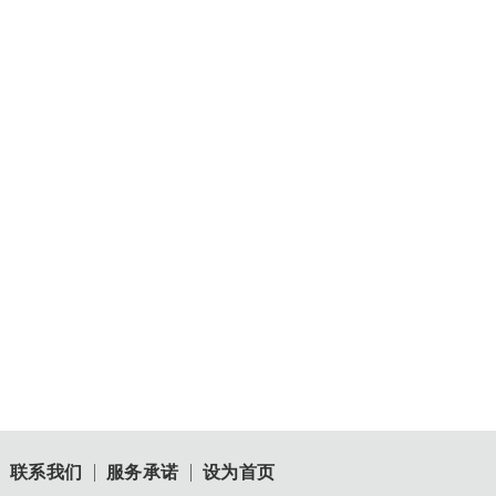
敢想敢破局，去创去实现 ——张艺兴正式成为尚美巴黎代言人