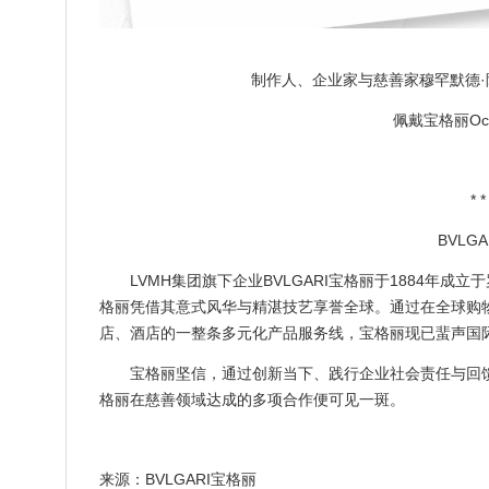
制作人、企业家与慈善家穆罕默德·阿尔·图
佩戴宝格丽Oc
* *
BVLG
LVMH集团旗下企业BVLGARI宝格丽于1884年
格丽凭借其意式风华与精湛技艺享誉全球。通过在全球购
店、酒店的一整条多元化产品服务线，宝格丽现已蜚声国
宝格丽坚信，通过创新当下、践行企业社会责任与回
格丽在慈善领域达成的多项合作便可见一斑。
来源：
BVLGARI宝格丽