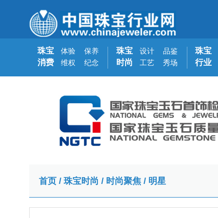
珠宝
珠宝
珠宝
体验
保养
设计
品鉴
消费
时尚
行业
维权
纪念
工艺
秀场
首页
/
珠宝时尚
/
时尚聚焦
/
明星