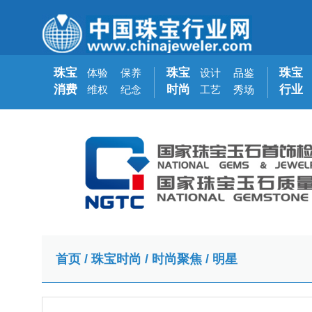
珠宝
珠宝
珠宝
体验
保养
设计
品鉴
消费
时尚
行业
维权
纪念
工艺
秀场
首页
/
珠宝时尚
/
时尚聚焦
/
明星