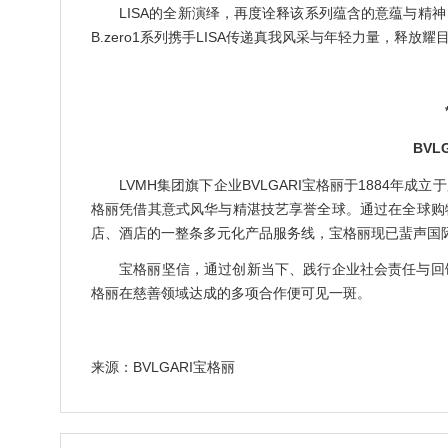
LISA的全新演绎，再度诠释该系列蕴含的意蕴与精
B.zero1系列携手LISA传递真我风采与年轻力量，释
BVL
LVMH集团旗下企业BVLGARI宝格丽于1884年
格丽凭借其意式风华与精湛技艺享誉全球。通过在全球购
店、酒店的一整条多元化产品服务线，宝格丽现已蜚声国
宝格丽坚信，通过创新当下、践行企业社会责任与回
格丽在慈善领域达成的多项合作便可见一斑。
来源：BVLGARI宝格丽