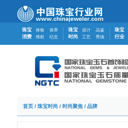
珠宝
珠宝
珠宝
体验
保养
设计
品鉴
消费
时尚
行业
维权
纪念
工艺
秀场
首页
/
珠宝时尚
/
时尚聚焦
/
品牌