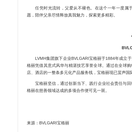
任凭时光流转，父爱从不褪色。在这个一年一度属
愿，陪伴父亲尽情释放真我魅力，探索更多精彩。
BVL
LVMH集团旗下企业BVLGARI宝格丽于1884年
格丽凭借其意式风华与精湛技艺享誉全球。通过在全球购
店、酒店的一整条多元化产品服务线，宝格丽现已蜚声国
宝格丽坚信，通过创新当下、践行企业社会责任与回
格丽在慈善领域达成的多项合作便可见一斑。
来源：BVLGARI宝格丽