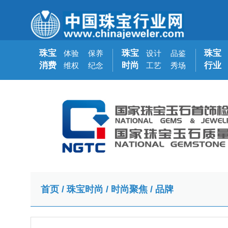
珠宝
珠宝
珠宝
体验
保养
设计
品鉴
消费
时尚
行业
维权
纪念
工艺
秀场
首页
/
珠宝时尚
/
时尚聚焦
/
品牌