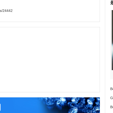
ws/24442
G
B