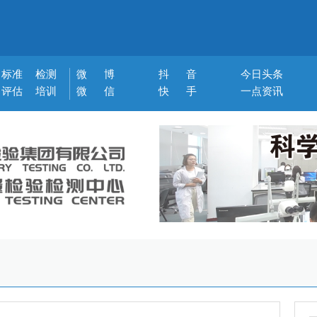
标准
检测
微 博
抖 音
今日头条
评估
培训
微 信
快 手
一点资讯