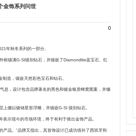
首个金饰系列问世
0
021年秋冬系列的一部分。
框镶满G-SI级别钻石，并镶嵌了Diamondlite蓝宝石、红
则以银和18K金制造，镶嵌天然彩色宝石和钻石。
、乐观的气息，设计包含品牌著名的黑色和镀金银质蜂窝图案，并缀
氧化层上缀以镀铑星形浮雕，并镶嵌G-SI 级别钻石。
列，并表示现今的市场环境，终于有利于推出金饰产品。
优秀的产品。”品牌又指出，其首饰设计已成功填补了西班牙和