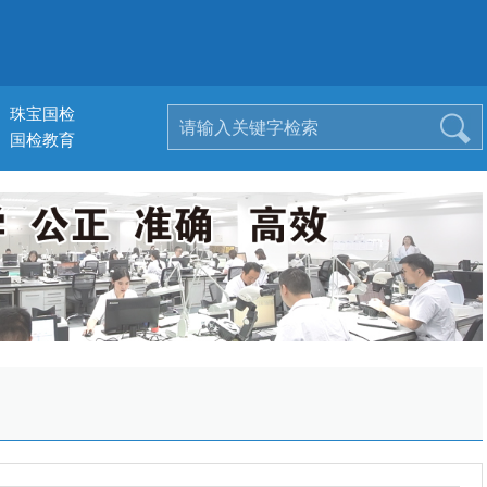
珠宝国检
国检教育