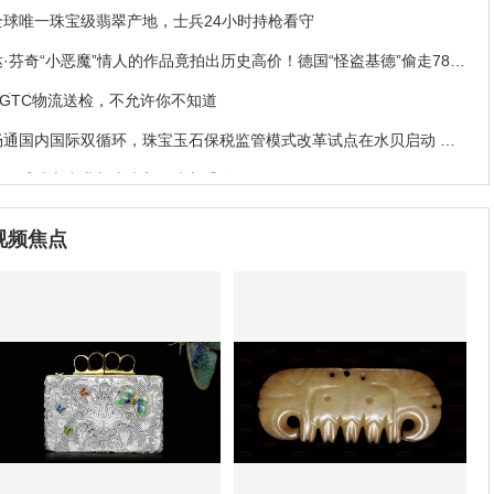
全球唯一珠宝级翡翠产地，士兵24小时持枪看守
达·芬奇“小恶魔”情人的作品竟拍出历史高价！德国“怪盗基德”偷走78亿
珠宝破案
NGTC物流送检，不允许你不知道
畅通国内国际双循环，珠宝玉石保税监管模式改革试点在水贝启动 罗
湖开辟珠宝产业新未来
易威登Stellar Times高级珠宝系列
I.LInN NiCENESS艺术首饰惊艳亮相“彝”韵新风·凉山印象2020北京时
视频焦点
装周发布会