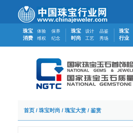
珠宝
珠宝
珠宝
体验
保养
设计
品鉴
消费
时尚
行业
维权
纪念
工艺
秀场
首页
/
珠宝时尚
/
瑰宝大赏
/
鉴赏