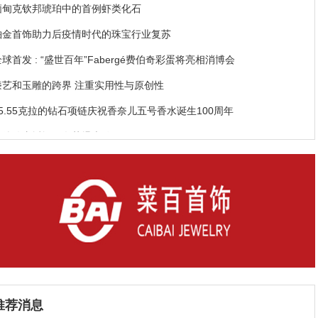
缅甸克钦邦琥珀中的首例虾类化石
铂金首饰助力后疫情时代的珠宝行业复苏
球首发 : “盛世百年”Fabergé费伯奇彩蛋将亮相消博会
漆艺和玉雕的跨界 注重实用性与原创性
55.55克拉的钻石项链庆祝香奈儿五号香水诞生100周年
李佳琦直播间妇女节爆卖钻石
又显大又闪耀的钻石怎么挑，你知道么？
推荐消息