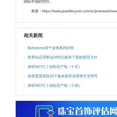
国际市场的空白。
来源：https://www.jewellerynet.com/sc/jnanews/ne
相关新闻
·
Bohemme首个金饰系列问世
·
世界钻石理事会(WDC)发布了新的指导方针
·
来听NGTC丨绿松石产地（十五）
·
自然资源系统26个集体获评全国青年文明号
·
来听NGTC丨绿松石产地（十四）