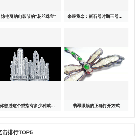
惊艳戛纳电影节的“花丝珠宝”
来跟我念：新石器时期玉器其实特神奇
你想过这个戒指有多少种戴法吗？
翡翠眼镜的正确打开方式
点击排行TOP5