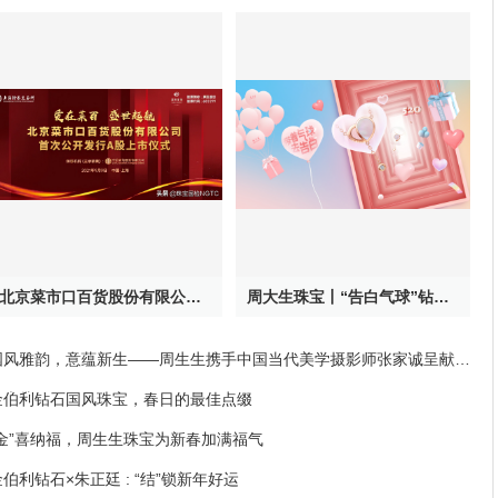
北京菜市口百货股份有限公司正式在上海证券交易所主板挂牌交易
周大生珠宝丨“告白气球”钻石项链新品520甜蜜上新
国风雅韵，意蕴新生——周生生携手中国当代美学摄影师张家诚呈献珠
宝大片
金伯利钻石国风珠宝，春日的最佳点缀
“金”喜纳福，周生生珠宝为新春加满福气
金伯利钻石×朱正廷 : “结”锁新年好运