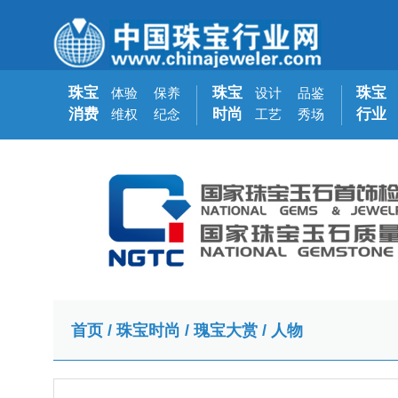
珠宝
珠宝
珠宝
体验
保养
设计
品鉴
消费
时尚
行业
维权
纪念
工艺
秀场
首页
/
珠宝时尚
/
瑰宝大赏
/
人物