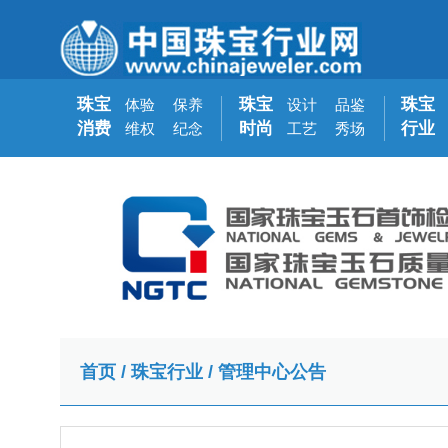
珠宝
珠宝
珠宝
体验
保养
设计
品鉴
消费
时尚
行业
维权
纪念
工艺
秀场
首页
/
珠宝行业
/
管理中心公告