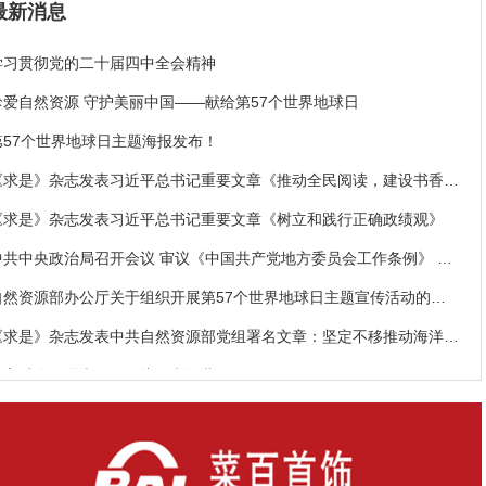
最新消息
学习贯彻党的二十届四中全会精神
珍爱自然资源 守护美丽中国——献给第57个世界地球日
第57个世界地球日主题海报发布！
《求是》杂志发表习近平总书记重要文章《推动全民阅读，建设书香社
会》
《求是》杂志发表习近平总书记重要文章《树立和践行正确政绩观》
中共中央政治局召开会议 审议《中国共产党地方委员会工作条例》 中
共中央总书记习近平主持会议
自然资源部办公厅关于组织开展第57个世界地球日主题宣传活动的通
知
《求是》杂志发表中共自然资源部党组署名文章：坚定不移推动海洋经
济高质量发展
十四届全国人大四次会议在京闭幕
中央宣传部、自然资源部联合发布“最美自然守护者”