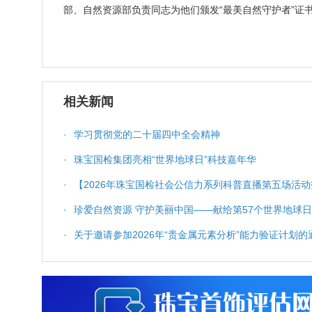
部、自然资源部负责同志为他们颁发“最美自然守护者”证
相关新闻
·
学习贯彻党的二十届四中全会精神
·
珠宝国检集团亮相“世界地球日”科技嘉年华
·
【2026年珠宝国检社会公信力系列科普直播第五场活动
科普服务与质量保障
·
珍爱自然资源 守护美丽中国——献给第57个世界地球日
·
关于邀请参加2026年“贵金属元素分析”能力验证计划的