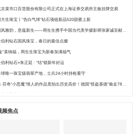
北京菜市口百货股份有限公司正式在上海证券交易所主板挂牌交易
周大生珠宝丨“告白气球”钻石项链新品520甜蜜上新
国风雅韵，意蕴新生——周生生携手中国当代美学摄影师张家诚呈献珠
宝大片
金伯利钻石国风珠宝，春日的最佳点缀
“金”喜纳福，周生生珠宝为新春加满福气
金伯利钻石×朱正廷 : “结”锁新年好运
全球唯一珠宝级翡翠产地，士兵24小时持枪看守
达·芬奇“小恶魔”情人的作品竟拍出历史高价！德国“怪盗基德”偷走78亿
珠宝破案
NGTC物流送检，不允许你不知道
易威登Stellar Times高级珠宝系列
视频焦点