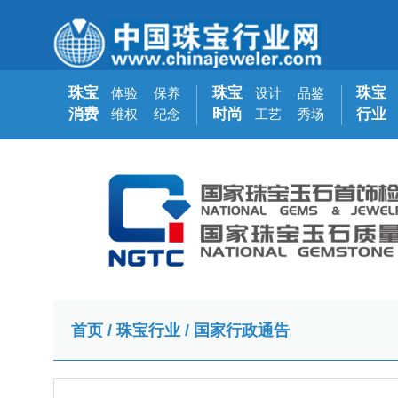
珠宝
珠宝
珠宝
体验
保养
设计
品鉴
消费
时尚
行业
维权
纪念
工艺
秀场
首页
/
珠宝行业
/
国家行政通告