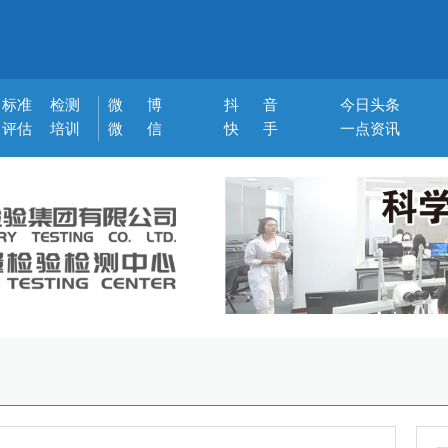
标准
检测
微 博
抖 音
今日头条
评估
培训
微 信
快 手
一点资讯