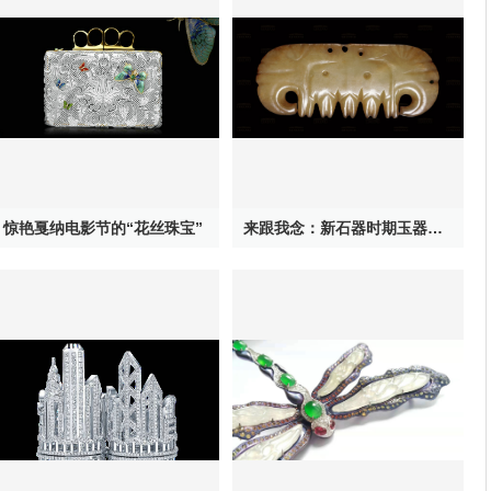
惊艳戛纳电影节的“花丝珠宝”
来跟我念：新石器时期玉器其实特神奇