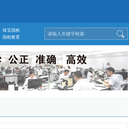
珠宝国检
国检教育