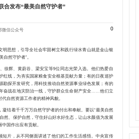
联合发布“最美自然守护者”
0
部微信公众号
明思想，引导全社会牢固树立和践行绿水青山就是金山银
美自然守护者”。
、徐辉、黄蔚谷、梁安宝等9位同志光荣入选。他们热爱自
护红线，为夯实国家粮食安全根基贡献力量；有的日夜巡护
源勘探开发研究，用科技推动自然资源事业绿色发展；有的
年奋战在地灾防治一线，守护群众生命财产安全……他们立
时代自然资源工作者的精神风貌。
，凝结着千千万万自然守护者的付出和奉献。要以“最美自然
应自然、保护自然，守住好山好水好生态，让山水颜值为发展
丽中国作出应有贡献。
视频短片，从不同侧面讲述了他们的工作生活感悟。中央宣传