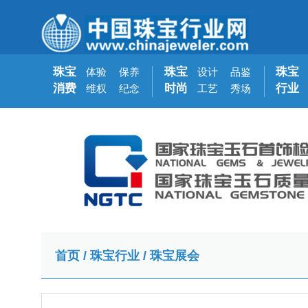
珠宝
珠宝
珠宝
体验
保养
设计
品鉴
消费
时尚
行业
维权
纪念
工艺
秀场
首页
/
珠宝行业
/
珠宝展会