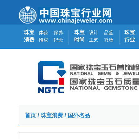
珠宝
珠宝
珠宝
体验
保养
设计
品鉴
消费
时尚
行业
维权
纪念
工艺
秀场
首页
/
珠宝消费
/
国外名品