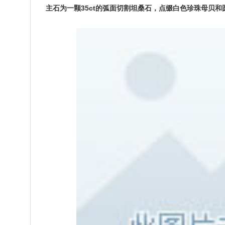
主石为一颗35ct的弧面切割坦桑石，点缀白色珍珠母贝和