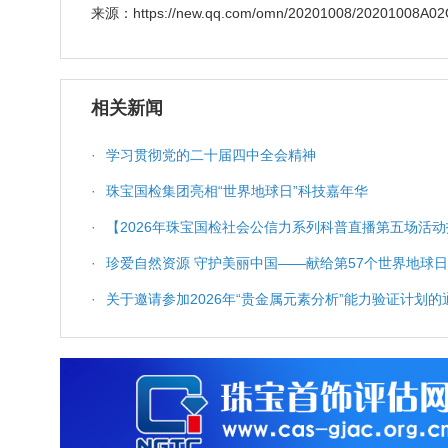
来源：https://new.qq.com/omn/20201008/20201008A02
相关新闻
·
学习贯彻党的二十届四中全会精神
·
珠宝国检集团亮相“世界地球日”科技嘉年华
·
【2026年珠宝国检社会公信力系列科普直播第五场活动
科普服务与质量保障
·
珍爱自然资源 守护美丽中国——献给第57个世界地球日
·
关于邀请参加2026年“贵金属元素分析”能力验证计划的