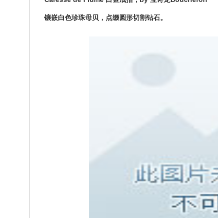
镶嵌白色珍珠母贝，点缀圆形切割钻石。