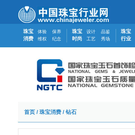
珠宝
珠宝
珠宝
体验
保养
设计
品鉴
消费
时尚
行业
维权
纪念
工艺
秀场
首页
/
珠宝消费
/
钻石