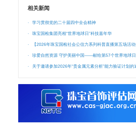
相关新闻
·
学习贯彻党的二十届四中全会精神
·
珠宝国检集团亮相“世界地球日”科技嘉年华
·
【2026年珠宝国检社会公信力系列科普直播第五场活动
科普服务与质量保障
·
珍爱自然资源 守护美丽中国——献给第57个世界地球日
·
关于邀请参加2026年“贵金属元素分析”能力验证计划的