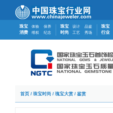
珠宝
珠宝
珠宝
体验
保养
设计
品鉴
消费
时尚
行业
维权
纪念
工艺
秀场
首页
/
珠宝时尚
/
瑰宝大赏
/
鉴赏