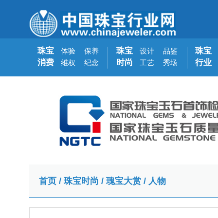
珠宝
珠宝
珠宝
体验
保养
设计
品鉴
消费
时尚
行业
维权
纪念
工艺
秀场
首页
/
珠宝时尚
/
瑰宝大赏
/
人物